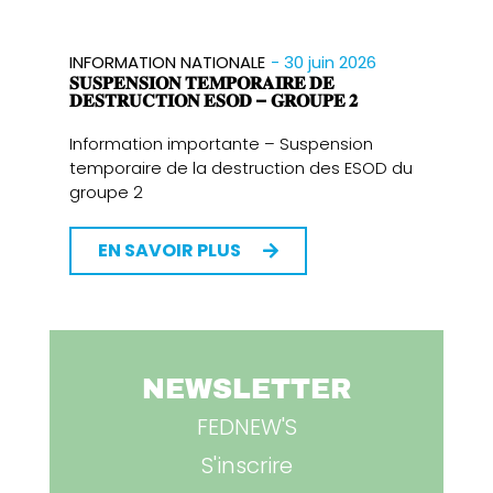
- 30 juin 2026
INFORMATION NATIONALE
𝐒𝐔𝐒𝐏𝐄𝐍𝐒𝐈𝐎𝐍 𝐓𝐄𝐌𝐏𝐎𝐑𝐀𝐈𝐑𝐄 𝐃𝐄
𝐃𝐄𝐒𝐓𝐑𝐔𝐂𝐓𝐈𝐎𝐍 𝐄𝐒𝐎𝐃 – 𝐆𝐑𝐎𝐔𝐏𝐄 𝟐
Information importante – Suspension
temporaire de la destruction des ESOD du
groupe 2
EN SAVOIR PLUS
NEWSLETTER
FEDNEW'S
S'inscrire