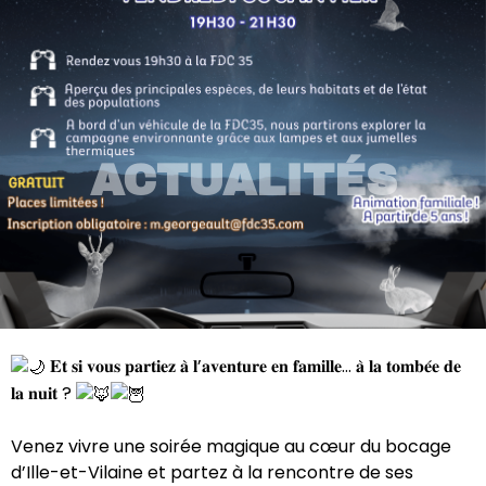
ACTUALITÉS
𝐄𝐭 𝐬𝐢 𝐯𝐨𝐮𝐬 𝐩𝐚𝐫𝐭𝐢𝐞𝐳 𝐚̀ 𝐥’𝐚𝐯𝐞𝐧𝐭𝐮𝐫𝐞 𝐞𝐧 𝐟𝐚𝐦𝐢𝐥𝐥𝐞… 𝐚̀ 𝐥𝐚 𝐭𝐨𝐦𝐛𝐞́𝐞 𝐝𝐞
𝐥𝐚 𝐧𝐮𝐢𝐭 ?
Venez vivre une soirée magique au cœur du bocage
d’Ille-et-Vilaine et partez à la rencontre de ses