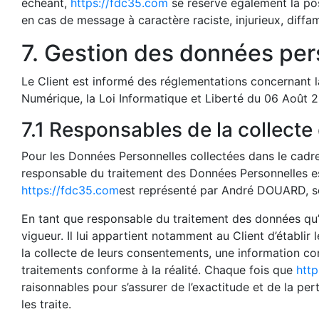
échéant,
https://fdc35.com
se réserve également la poss
en cas de message à caractère raciste, injurieux, diffa
7. Gestion des données per
Le Client est informé des réglementations concernant 
Numérique, la Loi Informatique et Liberté du 06 Août 
7.1 Responsables de la collect
Pour les Données Personnelles collectées dans le cadre 
responsable du traitement des Données Personnell
https://fdc35.com
est représenté par André DOUARD, so
En tant que responsable du traitement des données qu’i
vigueur. Il lui appartient notamment au Client d’établir 
la collecte de leurs consentements, une information co
traitements conforme à la réalité. Chaque fois que
htt
raisonnables pour s’assurer de l’exactitude et de la pe
les traite.