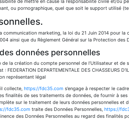
ibilité de mettre en cause la responsabilité civile et/ou pé
mant, ou pornographique, quel que soit le support utilisé (t
sonnelles.
la communication marketing, la loi du 21 Juin 2014 pour la
2004 ainsi que du Règlement Général sur la Protection des
e des données personnelles
de la création du compte personnel de l’Utilisateur et de sa
es est : FEDERATION DEPARTEMENTALE DES CHASSEURS D’IL
n représentant légal
l collecte,
https://fdc35.com
s’engage à respecter le cadre
les finalités de ses traitements de données, de fournir à ses 
mplète sur le traitement de leurs données personnelles et d
ps://fdc35.com
traite des Données Personnelles,
https://fd
rtinence des Données Personnelles au regard des finalités p