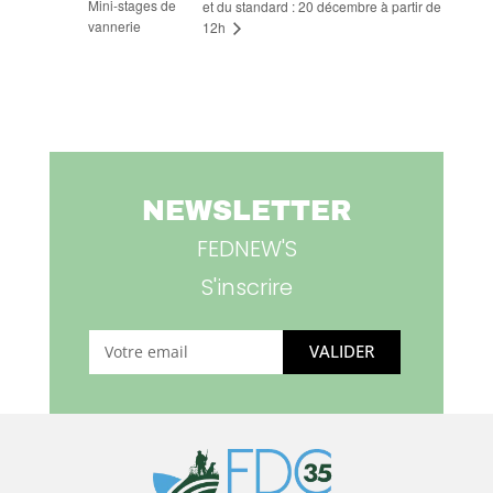
Mini-stages de
et du standard : 20 décembre à partir de
vannerie
12h
NEWSLETTER
FEDNEW'S
S'inscrire
VALIDER