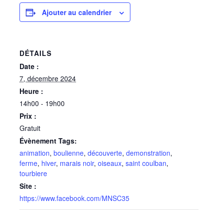
Ajouter au calendrier
DÉTAILS
Date :
7, décembre 2024
Heure :
14h00 - 19h00
Prix :
Gratuit
Évènement Tags:
animation
,
boulienne
,
découverte
,
demonstration
,
ferme
,
hiver
,
marais noir
,
oiseaux
,
saint coulban
,
tourbiere
Site :
https://www.facebook.com/MNSC35