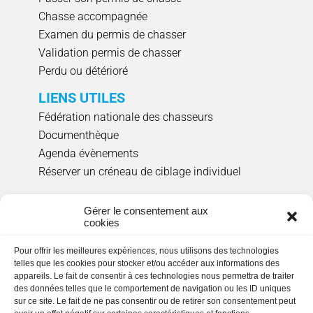
Chasse accompagnée
Examen du permis de chasser
Validation permis de chasser
Perdu ou détérioré
LIENS UTILES
Fédération nationale des chasseurs
Documenthèque
Agenda évènements
Réserver un créneau de ciblage individuel
NOUS SUIVRE
Gérer le consentement aux
cookies
Pour offrir les meilleures expériences, nous utilisons des technologies
HORAIRES D'OUVERTURE
telles que les cookies pour stocker et/ou accéder aux informations des
appareils. Le fait de consentir à ces technologies nous permettra de traiter
Lundi, mardi, jeudi et vendredi
: 9h00 à 17h15
des données telles que le comportement de navigation ou les ID uniques
en continu.
Fermée le mercredi
sur ce site. Le fait de ne pas consentir ou de retirer son consentement peut