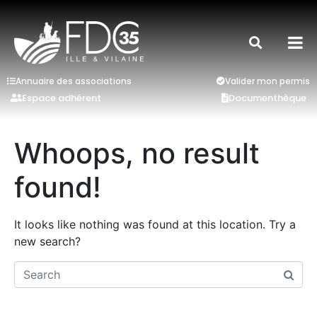
Annuaire des associations
Valider mon permis
Espace adhérent
Documenthèque
Whoops, no result
found!
It looks like nothing was found at this location. Try a
new search?