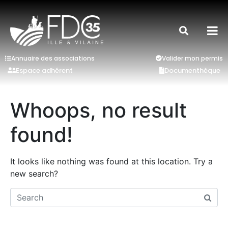
Annuaire des associations
Valider mon permis
Espace adhérent
Documenthèque
Whoops, no result
found!
It looks like nothing was found at this location. Try a
new search?