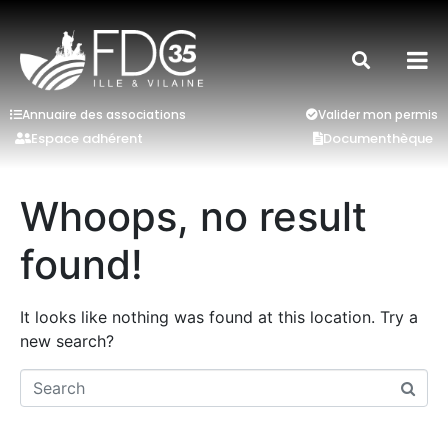
Annuaire des associations
Valider mon permis
Espace adhérent
Documenthèque
Whoops, no result
found!
It looks like nothing was found at this location. Try a
new search?