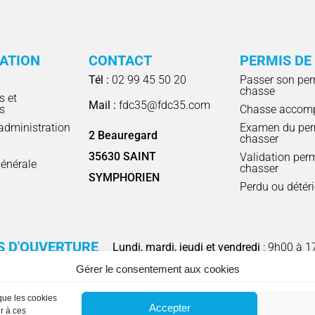
RATION
CONTACT
PERMIS DE
Tél :
02 99 45 50 20
Passer son per
chasse
s et
Mail :
fdc35@fdc35.com
s
Chasse accom
'administration
Examen du per
2 Beauregard
chasser
l
35630 SAINT
Validation per
énérale
chasser
SYMPHORIEN
Perdu ou détér
S D'OUVERTURE
Lundi, mardi, jeudi et vendredi
: 9h00 à 1
Gérer le consentement aux cookies
 que les cookies
Accepter
r à ces