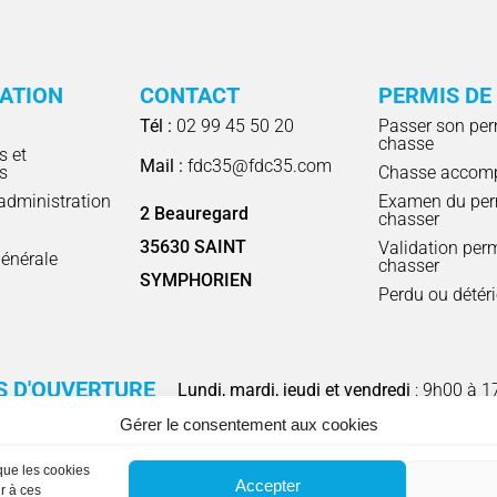
RATION
CONTACT
PERMIS DE
Tél :
02 99 45 50 20
Passer son per
chasse
s et
Mail :
fdc35@fdc35.com
s
Chasse accom
'administration
Examen du per
2 Beauregard
chasser
l
35630 SAINT
Validation per
énérale
chasser
SYMPHORIEN
Perdu ou détér
S D'OUVERTURE
Lundi, mardi, jeudi et vendredi
: 9h00 à 1
Gérer le consentement aux cookies
 que les cookies
Accepter
r à ces