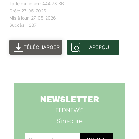
Taille du fichier: 444.78 KB
Créé: 27-05-2026
Mis à jour: 27-05-2026
Succès: 1287
TÉLÉCHARGER
APERÇU
NEWSLETTER
FEDNEW'S
S'inscrire