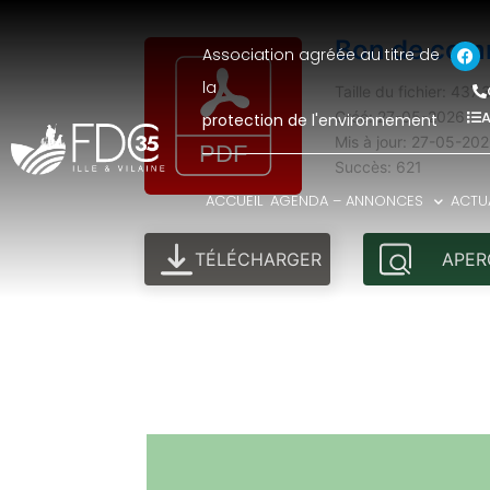
Bon de comm
Association agréée au titre de
la
Taille du fichier: 437
A
Créé: 27-05-2026
protection de l'environnement
Mis à jour: 27-05-20
Succès: 621
ACCUEIL
AGENDA – ANNONCES
ACTUA
TÉLÉCHARGER
APER