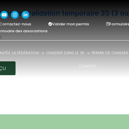
ande : validation temporaire 35 (3 ou 
Contactez-nous
Valider mon permis
Formulair
.39 KB
nnuaire des associations
26
LITÉS
LA FÉDÉRATION
CHASSER DANS LE 35
PERMIS DE CHASSER
CONTACT
ÇU