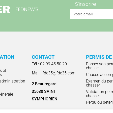
S'inscrire
ER
FEDNEW'S
RATION
CONTACT
PERMIS DE
Tél :
02 99 45 50 20
Passer son per
chasse
s et
Mail :
fdc35@fdc35.com
s
Chasse accom
'administration
Examen du per
2 Beauregard
chasser
l
35630 SAINT
Validation per
énérale
chasser
SYMPHORIEN
Perdu ou détér