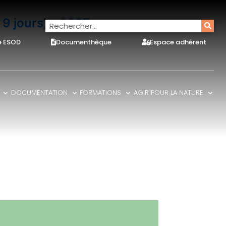
9 jours) - 2627
e ESOD
Documenthèque
Espace adhérent
DOCUMENTATION
FORMATIONS
AGIR POUR LA NATURE