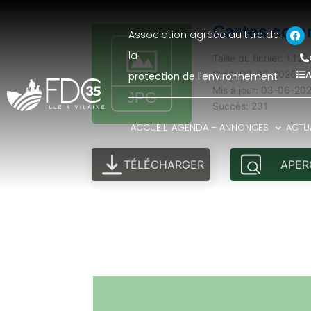
Cartes com
Association agréée au titre de
la
Taille du fichier: 1.12
A
Créé: 03-06-2026
protection de l'environnement
Mis à jour: 03-06-20
Succès: 231
ACCUEIL
AGENDA – ANNONCES
ACTUA
TÉLÉCHARGER
APER