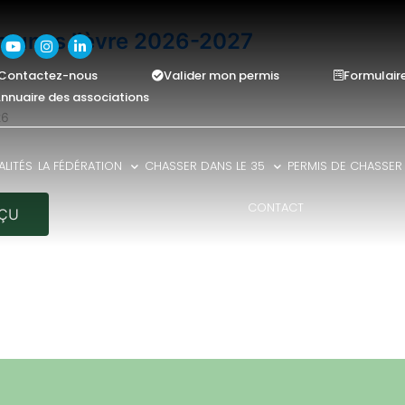
munes lièvre 2026-2027
Contactez-nous
Valider mon permis
Formulair
 Mo
nnuaire des associations
26
LITÉS
LA FÉDÉRATION
CHASSER DANS LE 35
PERMIS DE CHASSER
CONTACT
ÇU