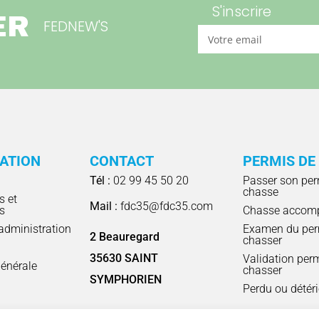
S'inscrire
ER
FEDNEW'S
RATION
CONTACT
PERMIS DE
Tél :
02 99 45 50 20
Passer son per
chasse
s et
Mail :
fdc35@fdc35.com
s
Chasse accom
'administration
Examen du per
2 Beauregard
chasser
l
35630 SAINT
Validation per
énérale
chasser
SYMPHORIEN
Perdu ou détér