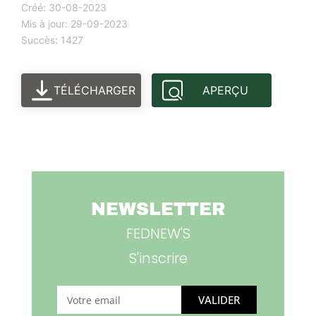
Créé: 30-08-2023
Mis à jour: 29-09-2023
Succès: 1427
TÉLÉCHARGER
APERÇU
NEWSLETTER
FEDNEW'S
S'inscrire
VALIDER