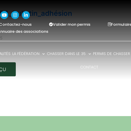
A_Bulletin_adhésion
Contactez-nous
Valider mon permis
Formulair
25 KB
nnuaire des associations
25
LITÉS
LA FÉDÉRATION
CHASSER DANS LE 35
PERMIS DE CHASSER
CONTACT
ÇU