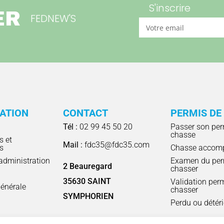
S'inscrire
ER
FEDNEW'S
RATION
CONTACT
PERMIS DE
Tél :
02 99 45 50 20
Passer son per
chasse
s et
Mail :
fdc35@fdc35.com
s
Chasse accom
'administration
Examen du per
2 Beauregard
chasser
l
35630 SAINT
Validation per
énérale
chasser
SYMPHORIEN
Perdu ou détér