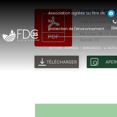
FDC35_CEDS
Association agréée au titre de
la
Taille du fichier: 58.
A
Créé: 26-03-2025
protection de l'environnement
Mis à jour: 26-03-20
Succès: 72
ACCUEIL
AGENDA – ANNONCES
ACTUA
TÉLÉCHARGER
APER