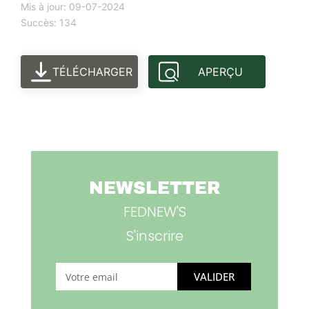
Mis à jour: 09-07-2024
Succès: 134
TÉLÉCHARGER
APERÇU
NEWSLETTER
FEDNEW'S
S'inscrire
VALIDER