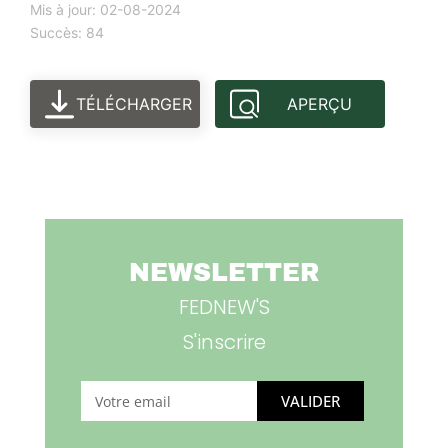
Mis à jour: 02-08-2024
Succès: 84
TÉLÉCHARGER
APERÇU
NEWSLETTER
FEDNEW'S
S'inscrire
VALIDER