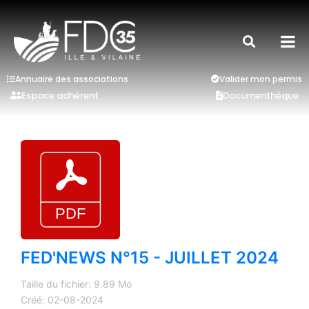
Annuaire des associations
Valider mon permis
Espace adhérent
Documenthèque
FED'NEWS N°15 - JUILLET 2024
Taille du fichier: 9.89 Mo
Créé: 02-08-2024