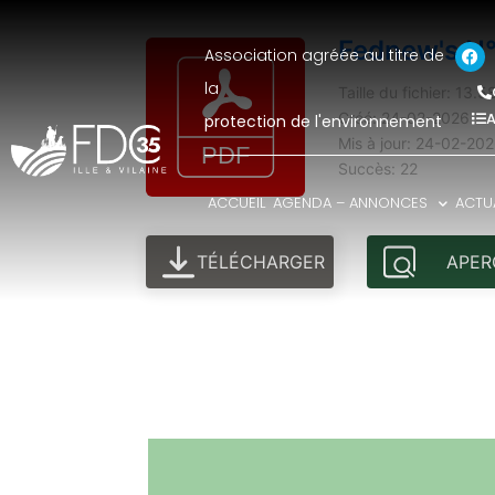
Fednew's N°
Association agréée au titre de
la
Taille du fichier: 13.
A
Créé: 24-02-2026
protection de l'environnement
Mis à jour: 24-02-20
Succès: 22
ACCUEIL
AGENDA – ANNONCES
ACTUA
TÉLÉCHARGER
APER