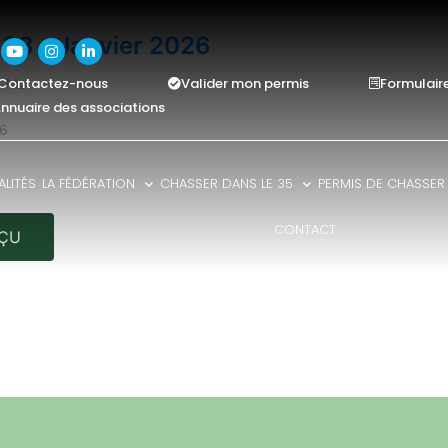
33 - Janvier 2026
Contactez-nous
Valider mon permis
Formulair
58 Mo
nnuaire des associations
26
LITÉS
LA FÉDÉRATION
CHASSER DANS LE 35
PERMIS DE CHASSER
CONTACT
ÇU