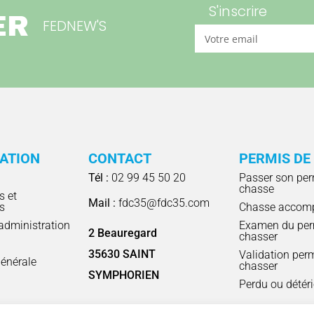
S'inscrire
ER
FEDNEW'S
RATION
CONTACT
PERMIS DE
Tél :
02 99 45 50 20
Passer son per
chasse
s et
Mail :
fdc35@fdc35.com
s
Chasse accom
'administration
Examen du per
2 Beauregard
chasser
l
35630 SAINT
Validation per
énérale
chasser
SYMPHORIEN
Perdu ou détér