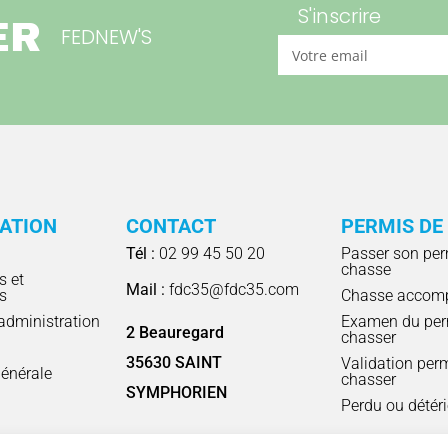
S'inscrire
ER
FEDNEW'S
RATION
CONTACT
PERMIS DE
Tél :
02 99 45 50 20
Passer son per
chasse
s et
Mail :
fdc35@fdc35.com
s
Chasse accom
'administration
Examen du per
2 Beauregard
chasser
l
35630 SAINT
Validation per
énérale
chasser
SYMPHORIEN
Perdu ou détér