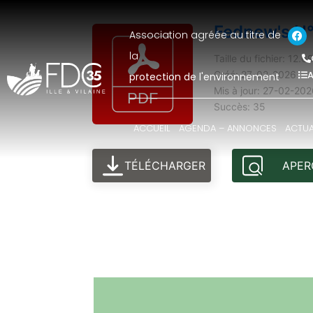
Fednew's N°
Association agréée au titre de
la
Taille du fichier: 12.
A
Créé: 27-02-2026
protection de l'environnement
Mis à jour: 27-02-20
Succès: 35
ACCUEIL
AGENDA – ANNONCES
ACTUA
TÉLÉCHARGER
APER