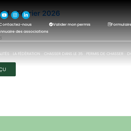
34 - Février 2026
Contactez-nous
Valider mon permis
Formulair
69 Mo
nnuaire des associations
26
LITÉS
LA FÉDÉRATION
CHASSER DANS LE 35
PERMIS DE CHASSER
D
ÇU