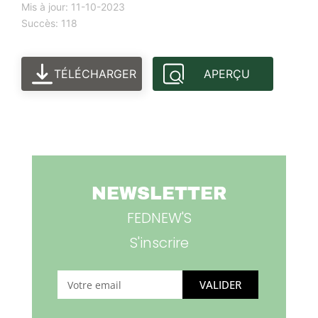
Mis à jour: 11-10-2023
Succès: 118
TÉLÉCHARGER
APERÇU
NEWSLETTER
FEDNEW'S
S'inscrire
VALIDER