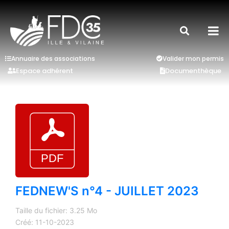
Annuaire des associations
Valider mon permis
Espace adhérent
Documenthèque
FEDNEW'S n°4 - JUILLET 2023
Taille du fichier: 3.25 Mo
Créé: 11-10-2023