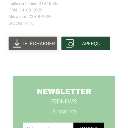
Taille du fichier: 419.16 KB
Créé: 14-08-2025
Mis à jour: 23-09-2025
Succès: 1710
TÉLÉCHARGER
APERÇU
NEWSLETTER
FEDNEW'S
S'inscrire