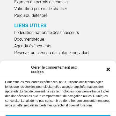
Examen du permis de chasser
Validation permis de chasser
Perdu ou détérioré
LIENS UTILES
Fédération nationale des chasseurs
Documenthèque
Agenda évènements
Réserver un créneau de ciblage individuel
NOUS SUIVRE
Gérer le consentement aux
cookies
Pour offrir les meilleures expériences, nous utilisons des technologies
HORAIRES D'OUVERTURE
telles que les cookies pour stocker et/ou accéder aux informations des
appareils. Le fait de consentir à ces technologies nous permettra de traiter
Lundi, mardi, jeudi et vendredi
: 9h00 à 17h15
des données telles que le comportement de navigation ou les ID uniques
en continu.
Fermée le mercredi
sur ce site. Le fait de ne pas consentir ou de retirer son consentement peut
avoir un effet négatif sur certaines caractéristiques et fonctions.