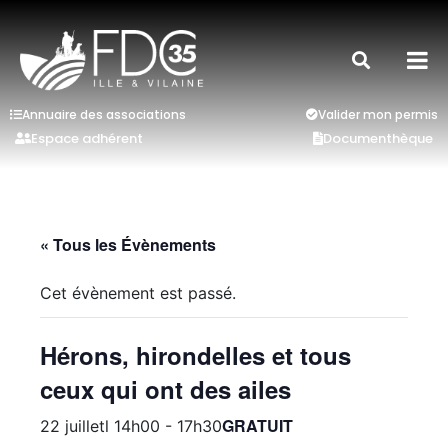
Annuaire des associations
Valider mon permis
Espace adhérent
Documenthèque
« Tous les Évènements
Cet évènement est passé.
Hérons, hirondelles et tous
ceux qui ont des ailes
GRATUIT
22 juilletl 14h00
-
17h30