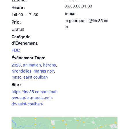
06.33.60.91.33
Heure :
E-mail
14h00 - 17h30
m.georgeault@fdc35.co
Prix :
m
Gratuit
Catégorie
d’Évènement:
FDC
Évènement Tags:
2026
,
animation
,
hérons
,
hirondelles
,
marais noir
,
mnsc
,
saint coulban
Site :
https://fdc35.com/animati
ons-sur-le-marais-noir-
de-saint-coulban/