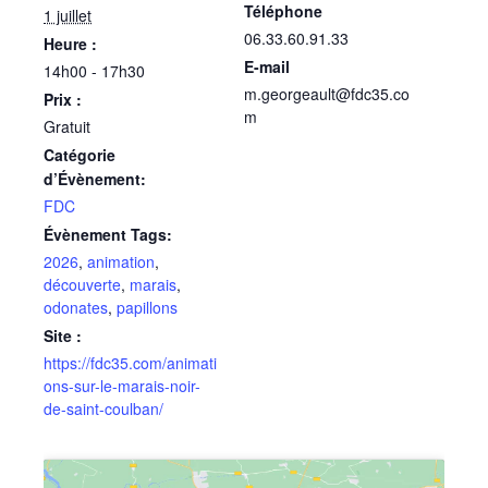
Téléphone
1 juillet
06.33.60.91.33
Heure :
E-mail
14h00 - 17h30
m.georgeault@fdc35.co
Prix :
m
Gratuit
Catégorie
d’Évènement:
FDC
Évènement Tags:
2026
,
animation
,
découverte
,
marais
,
odonates
,
papillons
Site :
https://fdc35.com/animati
ons-sur-le-marais-noir-
de-saint-coulban/