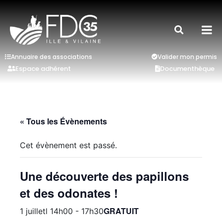
Annuaire des associations
Valider mon permis
Espace adhérent
Documenthèque
« Tous les Évènements
Cet évènement est passé.
Une découverte des papillons
et des odonates !
GRATUIT
1 juilletl 14h00
-
17h30