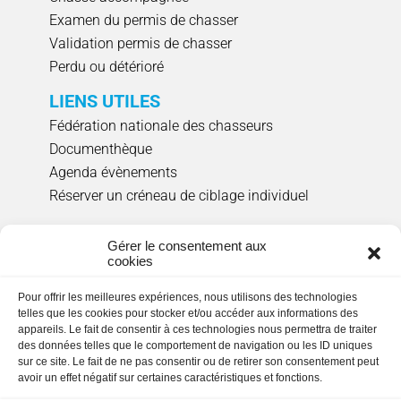
Examen du permis de chasser
Validation permis de chasser
Perdu ou détérioré
LIENS UTILES
Fédération nationale des chasseurs
Documenthèque
Agenda évènements
Réserver un créneau de ciblage individuel
NOUS SUIVRE
Gérer le consentement aux
cookies
Pour offrir les meilleures expériences, nous utilisons des technologies
HORAIRES D'OUVERTURE
telles que les cookies pour stocker et/ou accéder aux informations des
appareils. Le fait de consentir à ces technologies nous permettra de traiter
Lundi, mardi, jeudi et vendredi
: 9h00 à 17h15
des données telles que le comportement de navigation ou les ID uniques
en continu.
Fermée le mercredi
sur ce site. Le fait de ne pas consentir ou de retirer son consentement peut
avoir un effet négatif sur certaines caractéristiques et fonctions.