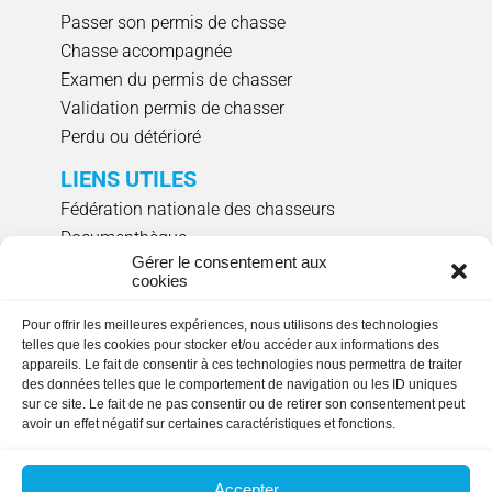
Passer son permis de chasse
Chasse accompagnée
Examen du permis de chasser
Validation permis de chasser
Perdu ou détérioré
LIENS UTILES
Fédération nationale des chasseurs
Documenthèque
Gérer le consentement aux
Agenda évènements
cookies
Réserver un créneau de ciblage individuel
Pour offrir les meilleures expériences, nous utilisons des technologies
NOUS SUIVRE
telles que les cookies pour stocker et/ou accéder aux informations des
appareils. Le fait de consentir à ces technologies nous permettra de traiter
des données telles que le comportement de navigation ou les ID uniques
sur ce site. Le fait de ne pas consentir ou de retirer son consentement peut
avoir un effet négatif sur certaines caractéristiques et fonctions.
HORAIRES D'OUVERTURE
Lundi, mardi, jeudi et vendredi
: 9h00 à 17h15
Accepter