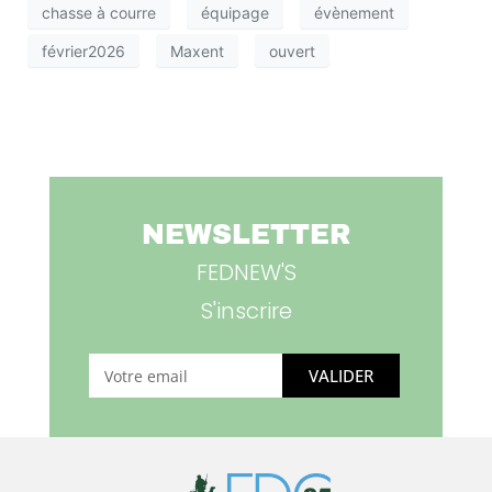
chasse à courre
équipage
évènement
février2026
Maxent
ouvert
NEWSLETTER
FEDNEW'S
S'inscrire
VALIDER