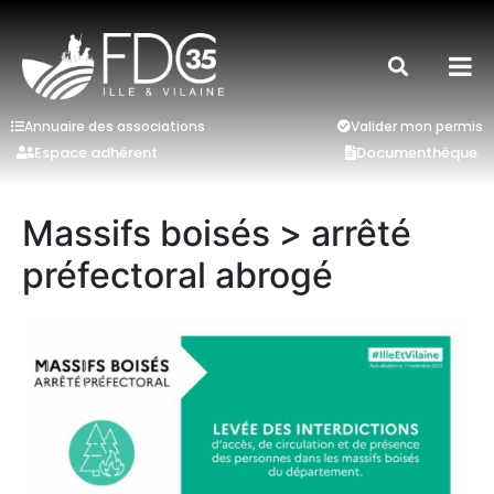
Annuaire des associations
Valider mon permis
Espace adhérent
Documenthèque
Massifs boisés > arrêté
préfectoral abrogé