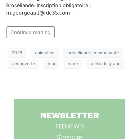
Brocéliande. Inscription obligatoire :
𝗆.𝗀𝖾𝗈𝗋𝗀𝖾𝖺𝗎𝗅𝗍@𝖿𝖽𝖼𝟥𝟧.𝖼𝗈𝗆
Continue reading
2026
animation
brocéliande communauté
découverte
mai
mare
plélan le grand
NEWSLETTER
FEDNEW'S
S'inscrire