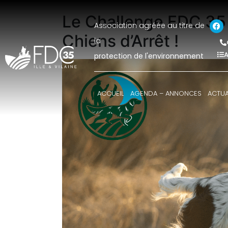
Le Challenge FDC 35 
Association agréée au titre de
Chiens d’Arrêt !
la
A
protection de l'environnement
ACCUEIL
AGENDA – ANNONCES
ACTUA