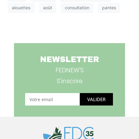
alouettes
août
consultation
pantes
NEWSLETTER
FEDNEW'S
S'inscrire
VALIDER