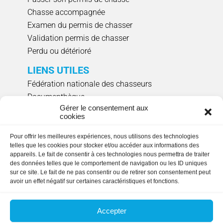
Chasse accompagnée
Examen du permis de chasser
Validation permis de chasser
Perdu ou détérioré
LIENS UTILES
Fédération nationale des chasseurs
Documenthèque
Gérer le consentement aux
Agenda évènements
cookies
Réserver un créneau de ciblage individuel
Pour offrir les meilleures expériences, nous utilisons des technologies
NOUS SUIVRE
telles que les cookies pour stocker et/ou accéder aux informations des
appareils. Le fait de consentir à ces technologies nous permettra de traiter
des données telles que le comportement de navigation ou les ID uniques
sur ce site. Le fait de ne pas consentir ou de retirer son consentement peut
avoir un effet négatif sur certaines caractéristiques et fonctions.
HORAIRES D'OUVERTURE
Lundi, mardi, jeudi et vendredi
: 9h00 à 17h15
Accepter
en continu.
Fermée le mercredi