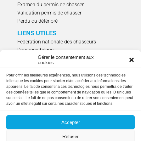
Examen du permis de chasser
Validation permis de chasser
Perdu ou détérioré
LIENS UTILES
Fédération nationale des chasseurs
Documenthèque
Gérer le consentement aux
Agenda évènements
cookies
Réserver un créneau de ciblage individuel
Pour offrir les meilleures expériences, nous utilisons des technologies
NOUS SUIVRE
telles que les cookies pour stocker et/ou accéder aux informations des
appareils. Le fait de consentir à ces technologies nous permettra de traiter
des données telles que le comportement de navigation ou les ID uniques
sur ce site. Le fait de ne pas consentir ou de retirer son consentement peut
avoir un effet négatif sur certaines caractéristiques et fonctions.
HORAIRES D'OUVERTURE
Lundi, mardi, jeudi et vendredi
: 9h00 à 17h15
Accepter
en continu.
Fermée le mercredi
Refuser