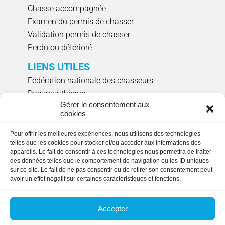
Chasse accompagnée
Examen du permis de chasser
Validation permis de chasser
Perdu ou détérioré
LIENS UTILES
Fédération nationale des chasseurs
Documenthèque
Gérer le consentement aux
Agenda évènements
cookies
Réserver un créneau de ciblage individuel
Pour offrir les meilleures expériences, nous utilisons des technologies
NOUS SUIVRE
telles que les cookies pour stocker et/ou accéder aux informations des
appareils. Le fait de consentir à ces technologies nous permettra de traiter
des données telles que le comportement de navigation ou les ID uniques
sur ce site. Le fait de ne pas consentir ou de retirer son consentement peut
avoir un effet négatif sur certaines caractéristiques et fonctions.
HORAIRES D'OUVERTURE
Lundi, mardi, jeudi et vendredi
: 9h00 à 17h15
Accepter
en continu.
Fermée le mercredi