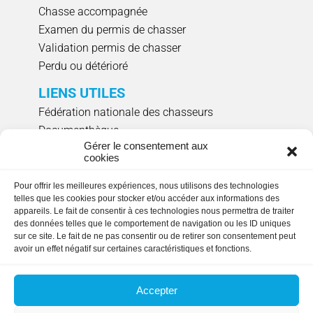
Chasse accompagnée
Examen du permis de chasser
Validation permis de chasser
Perdu ou détérioré
LIENS UTILES
Fédération nationale des chasseurs
Documenthèque
Gérer le consentement aux
Agenda évènements
cookies
Réserver un créneau de ciblage individuel
Pour offrir les meilleures expériences, nous utilisons des technologies
NOUS SUIVRE
telles que les cookies pour stocker et/ou accéder aux informations des
appareils. Le fait de consentir à ces technologies nous permettra de traiter
des données telles que le comportement de navigation ou les ID uniques
sur ce site. Le fait de ne pas consentir ou de retirer son consentement peut
avoir un effet négatif sur certaines caractéristiques et fonctions.
HORAIRES D'OUVERTURE
Lundi, mardi, jeudi et vendredi
: 9h00 à 17h15
Accepter
en continu.
Fermée le mercredi