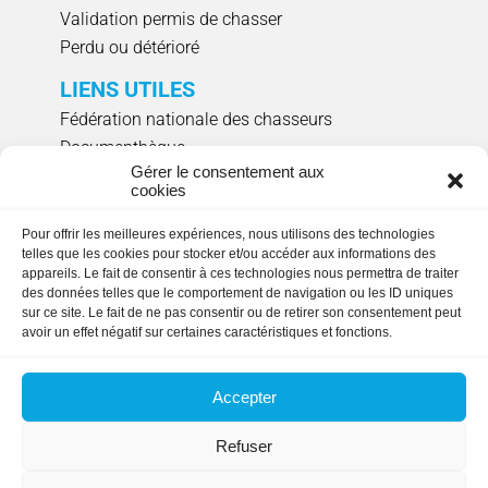
Validation permis de chasser
Perdu ou détérioré
LIENS UTILES
Fédération nationale des chasseurs
Documenthèque
Gérer le consentement aux
Agenda évènements
cookies
Réserver un créneau de ciblage individuel
Pour offrir les meilleures expériences, nous utilisons des technologies
NOUS SUIVRE
telles que les cookies pour stocker et/ou accéder aux informations des
appareils. Le fait de consentir à ces technologies nous permettra de traiter
des données telles que le comportement de navigation ou les ID uniques
sur ce site. Le fait de ne pas consentir ou de retirer son consentement peut
avoir un effet négatif sur certaines caractéristiques et fonctions.
HORAIRES D'OUVERTURE
Lundi, mardi, jeudi et vendredi
: 9h00 à 17h15
Accepter
en continu.
Fermée le mercredi
Refuser
Copyright © 2023 FDC35. Tous droits réservés.