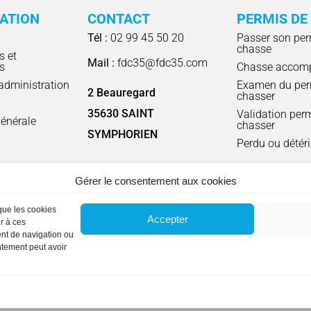
RATION
CONTACT
PERMIS DE
Tél :
02 99 45 50 20
Passer son per
chasse
s et
Mail :
fdc35@fdc35.com
s
Chasse accom
'administration
Examen du per
2 Beauregard
chasser
l
35630 SAINT
Validation per
énérale
chasser
SYMPHORIEN
Perdu ou détér
Gérer le consentement aux cookies
S D'OUVERTURE
Lundi, mardi, jeudi et vendredi
: 9h00 à 1
 que les cookies
Accepter
r à ces
ent de navigation ou
entement peut avoir
és. Conception
e-Conception
Mentions Légales
Plan du site
C