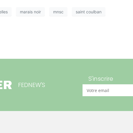
elles
marais noir
mnsc
saint coulban
S'inscrire
ER
FEDNEW'S