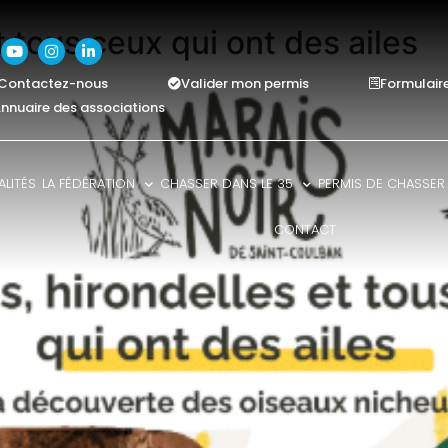
t tous ceux qui ont des ailes
Contactez-nous
Valider mon permis
Formulair
nnuaire des associations
LITÉS
LA FÉDÉRATION
CHASSER DANS LE 35
PERMIS DE CHASSER
CONTACT