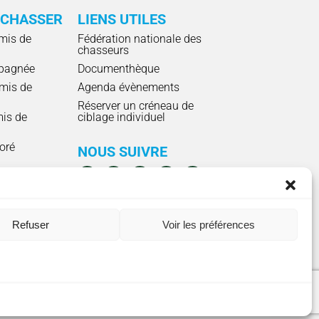
 CHASSER
LIENS UTILES
mis de
Fédération nationale des
chasseurs
pagnée
Documenthèque
mis de
Agenda évènements
Réserver un créneau de
mis de
ciblage individuel
ioré
NOUS SUIVRE
7h15 en continu.
Fermée le mercredi
Refuser
Voir les préférences
ontact